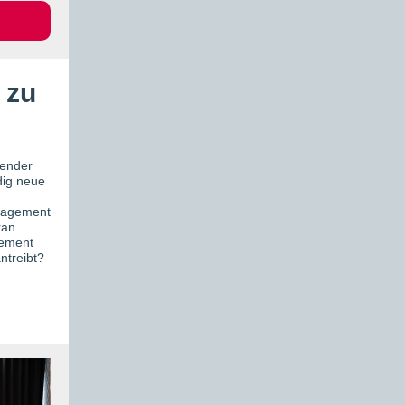
 zu
ufender
dig neue
nagement
ran
gement
ntreibt?