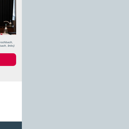
eschbach,
ach, links)
G