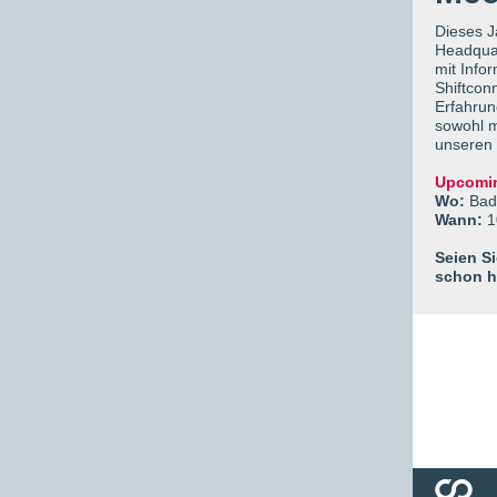
Dieses J
Headquar
mit Info
Shiftconn
Erfahrun
sowohl m
unseren 
Upcomi
Wo:
Bad
Wann:
1
Seien Si
schon he