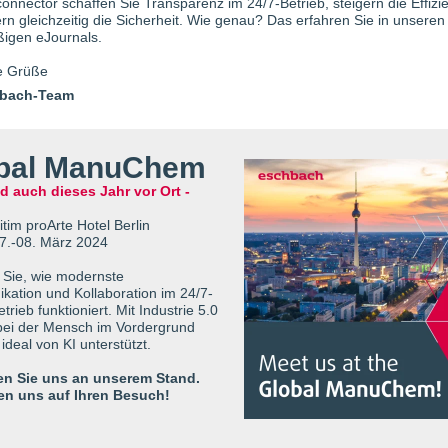
tconnector schaffen Sie Transparenz im 24/7-Betrieb, steigern die Effizi
rn gleichzeitig die Sicherheit. Wie genau? Das erfahren Sie in unseren
igen eJournals.
e Grüße
hbach-Team
bal ManuChem
nd auch dieses Jahr vor Ort -
tim proArte Hotel Berlin
7.-08. März 2024
 Sie, wie modernste
ation und Kollaboration im 24/7-
trieb funktioniert. Mit Industrie 5.0
bei der Mensch im Vordergrund
ideal von KI unterstützt.
n Sie uns an unserem Stand.
uen uns auf Ihren Besuch!