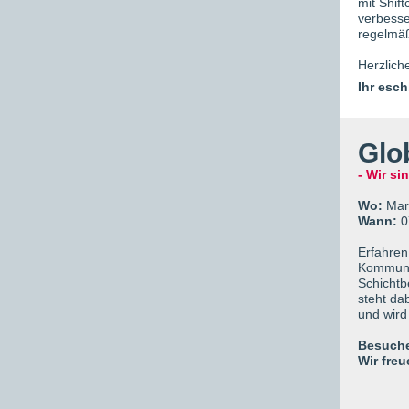
mit Shif
verbesse
regelmäß
Herzlich
Ihr esc
Glo
- Wir si
Wo:
Mari
Wann:
0
Erfahren
Kommunik
Schichtbe
steht da
und wird 
Besuche
Wir fre