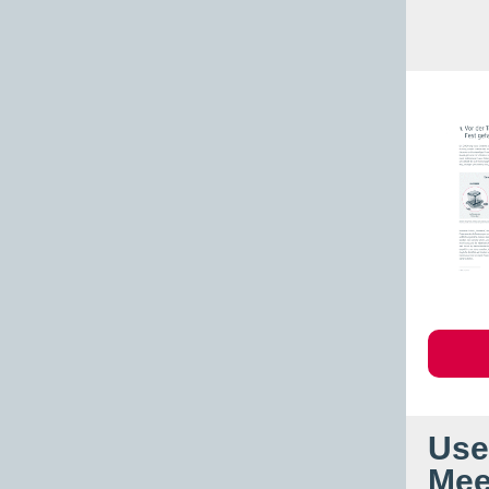
Use
Mee