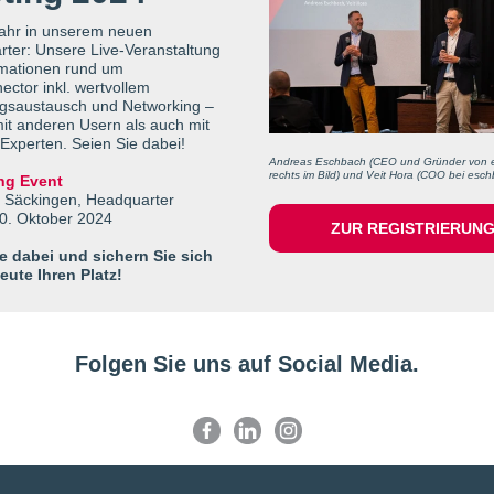
ahr in unserem neuen
ter: Unsere Live-Veranstaltung
rmationen rund um
ector inkl. wertvollem
gsaustausch und Networking –
it anderen Usern als auch mit
Experten. Seien Sie dabei!
Andreas Eschbach (CEO und Gründer von 
rechts im Bild) und Veit Hora (COO bei eschb
ng Event
 Säckingen, Headquarter
0. Oktober 2024
ZUR REGISTRIERUN
e dabei und sichern Sie sich
ute Ihren Platz!
Folgen Sie uns auf Social Media.